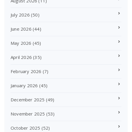
August 2026
(11)
July 2026
(50)
June 2026
(44)
May 2026
(45)
April 2026
(35)
February 2026
(7)
January 2026
(45)
December 2025
(49)
November 2025
(53)
October 2025
(52)