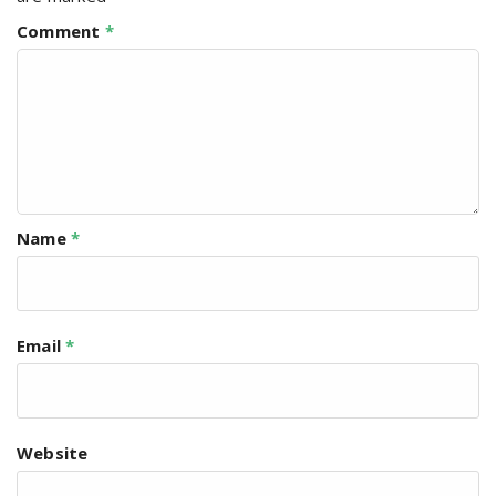
Comment
*
Name
*
Email
*
Website