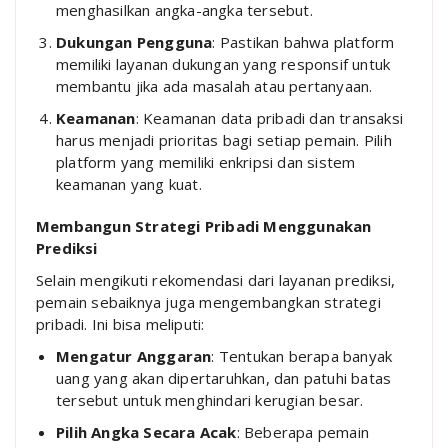
menghasilkan angka-angka tersebut.
Dukungan Pengguna
: Pastikan bahwa platform
memiliki layanan dukungan yang responsif untuk
membantu jika ada masalah atau pertanyaan.
Keamanan
: Keamanan data pribadi dan transaksi
harus menjadi prioritas bagi setiap pemain. Pilih
platform yang memiliki enkripsi dan sistem
keamanan yang kuat.
Membangun Strategi Pribadi Menggunakan
Prediksi
Selain mengikuti rekomendasi dari layanan prediksi,
pemain sebaiknya juga mengembangkan strategi
pribadi. Ini bisa meliputi:
Mengatur Anggaran
: Tentukan berapa banyak
uang yang akan dipertaruhkan, dan patuhi batas
tersebut untuk menghindari kerugian besar.
Pilih Angka Secara Acak
: Beberapa pemain