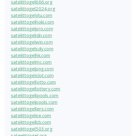
satelittogel666.org
satelittogel2024.org
satelittogeljitu.com
satelittogelhoki.com
satelittogelpro.com
satelittogelidn.com
satelittogelwin.com
satelittogelsdy.com
satelittogelhk.com
satelittogelmc.com
satelittogelpng.com
satelittogelslot.com
satelittogellotto.com
satelittogellottery.com
satelittogellpools.com
satelittogelpools.com
satelittogellers.com
satelittogelee.com
satelittogelbb.com
satelittogel503.org
sateelittogel.org