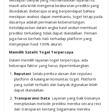
Meskipun banyak yang memanfaatkan layanan ini,
masih ada kritik mengenai keakuratan prediksi yang
disediakan. Beberapa orang berpendapat bahwa
meskipun analisis dapat membantu, togel tetap pada
dasarnya adalah permainan keberuntungan.
Ketidakpastian dalam angka hasil undian membuat
prediksi terkadang tidak dapat diandalkan. Pemain
juga harus berhati-hati terhadap platform yang
menjanjikan hasil 100% akurat.
Memilih Satelit Togel Terpercaya
Dalam memilih layanan togel terpercaya, ada
beberapa faktor yang harus dipertimbangkan:
Reputasi
: Selalu periksa ulasan dan reputasi
platform di kalangan komunitas togel. Platform
yang sudah terbukti dan banyak digunakan lebih
dapat diandalkan.
Transparansi Data
: Layanan yang baik biasanya
menjelaskan metode prediksi mereka secara rinci
dan transparan tentang bagaimana mereka