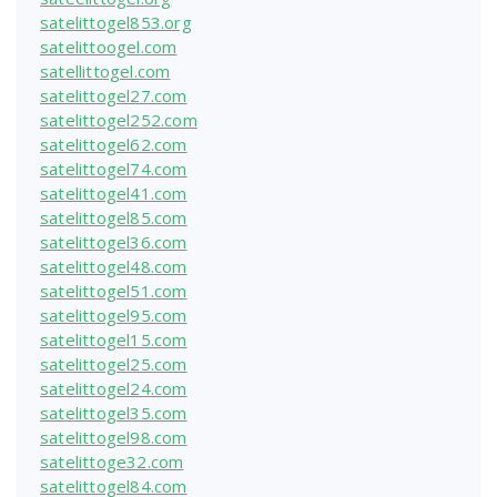
satelittogel853.org
satelittoogel.com
satellittogel.com
satelittogel27.com
satelittogel252.com
satelittogel62.com
satelittogel74.com
satelittogel41.com
satelittogel85.com
satelittogel36.com
satelittogel48.com
satelittogel51.com
satelittogel95.com
satelittogel15.com
satelittogel25.com
satelittogel24.com
satelittogel35.com
satelittogel98.com
satelittoge32.com
satelittogel84.com