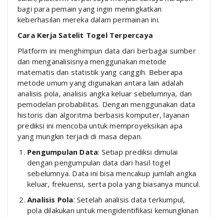
bagi para pemain yang ingin meningkatkan
keberhasilan mereka dalam permainan ini.
Cara Kerja Satelit Togel Terpercaya
Platform ini menghimpun data dari berbagai sumber
dan menganalisisnya menggunakan metode
matematis dan statistik yang canggih. Beberapa
metode umum yang digunakan antara lain adalah
analisis pola, analisis angka keluar sebelumnya, dan
pemodelan probabilitas. Dengan menggunakan data
historis dan algoritma berbasis komputer, layanan
prediksi ini mencoba untuk memproyeksikan apa
yang mungkin terjadi di masa depan.
Pengumpulan Data
: Setiap prediksi dimulai
dengan pengumpulan data dari hasil togel
sebelumnya. Data ini bisa mencakup jumlah angka
keluar, frekuensi, serta pola yang biasanya muncul.
Analisis Pola
: Setelah analisis data terkumpul,
pola dilakukan untuk mengidentifikasi kemungkinan