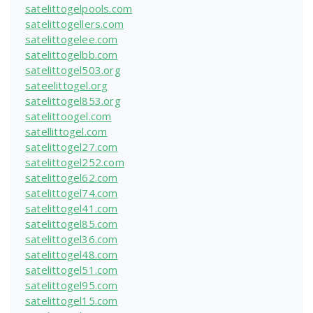
satelittogelpools.com
satelittogellers.com
satelittogelee.com
satelittogelbb.com
satelittogel503.org
sateelittogel.org
satelittogel853.org
satelittoogel.com
satellittogel.com
satelittogel27.com
satelittogel252.com
satelittogel62.com
satelittogel74.com
satelittogel41.com
satelittogel85.com
satelittogel36.com
satelittogel48.com
satelittogel51.com
satelittogel95.com
satelittogel15.com