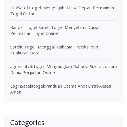
LinkSatelittogel: Menjelajahi Masa Depan Permainan
Togel Online
Bandar Togel SatelitTogel: Menyelami Dunia
Permainan Togel Online
Satelit Togel: Menggali Rahasia Prediksi dan
Keakuran Data
agen satelittogel: Mengungkap Rahasia Sukses dalam
Dunia Perjudian Online
LoginSatelittogel:Panduan Utama AndaUntukAkses
Aman
Categories