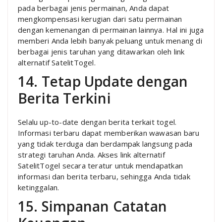
pada berbagai jenis permainan, Anda dapat
mengkompensasi kerugian dari satu permainan
dengan kemenangan di permainan lainnya. Hal ini juga
memberi Anda lebih banyak peluang untuk menang di
berbagai jenis taruhan yang ditawarkan oleh link
alternatif SatelitTogel.
14. Tetap Update dengan
Berita Terkini
Selalu up-to-date dengan berita terkait togel.
Informasi terbaru dapat memberikan wawasan baru
yang tidak terduga dan berdampak langsung pada
strategi taruhan Anda. Akses link alternatif
SatelitTogel secara teratur untuk mendapatkan
informasi dan berita terbaru, sehingga Anda tidak
ketinggalan.
15. Simpanan Catatan