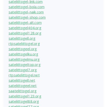
satelittogel-link.com
satelittogel-bola.com
satelittogel-naik.com
satelittogel-shop.com
satelittogel-alt.com
satelittogel404.org
satelittogel128.org
satelittogell.org
rtpsatelittogel.org
satelittogeel.org
satelittogelku.org
satelittogelmu.org
satelittogeltop.org
satelittogel7.org
rtpsatelittogel.net
satelittogell.net
satelittogeel.net
saatelittogel.org
satelittogel123.org
satelittogel88.org
satelittogel77.org