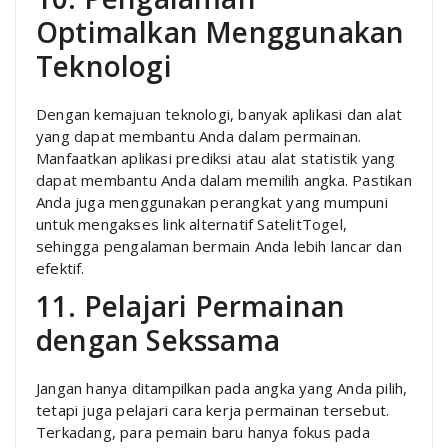
Optimalkan Menggunakan
Teknologi
Dengan kemajuan teknologi, banyak aplikasi dan alat
yang dapat membantu Anda dalam permainan.
Manfaatkan aplikasi prediksi atau alat statistik yang
dapat membantu Anda dalam memilih angka. Pastikan
Anda juga menggunakan perangkat yang mumpuni
untuk mengakses link alternatif SatelitTogel,
sehingga pengalaman bermain Anda lebih lancar dan
efektif.
11. Pelajari Permainan
dengan Sekssama
Jangan hanya ditampilkan pada angka yang Anda pilih,
tetapi juga pelajari cara kerja permainan tersebut.
Terkadang, para pemain baru hanya fokus pada