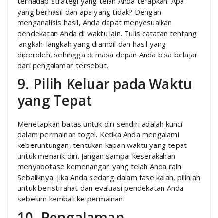
terhadap strategi yang telah Anda terapkan. Apa
yang berhasil dan apa yang tidak? Dengan
menganalisis hasil, Anda dapat menyesuaikan
pendekatan Anda di waktu lain. Tulis catatan tentang
langkah-langkah yang diambil dan hasil yang
diperoleh, sehingga di masa depan Anda bisa belajar
dari pengalaman tersebut.
9. Pilih Keluar pada Waktu
yang Tepat
Menetapkan batas untuk diri sendiri adalah kunci
dalam permainan togel. Ketika Anda mengalami
keberuntungan, tentukan kapan waktu yang tepat
untuk menarik diri. Jangan sampai keserakahan
menyabotase kemenangan yang telah Anda raih.
Sebaliknya, jika Anda sedang dalam fase kalah, pilihlah
untuk beristirahat dan evaluasi pendekatan Anda
sebelum kembali ke permainan.
10. Pengalaman