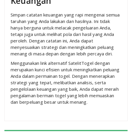
Keuangan
Simpan catatan keuangan yang rapi mengenai semua
taruhan yang Anda lakukan dan hasilnya. Ini tidak
hanya berguna untuk melacak pengeluaran Anda,
tetapi juga untuk melihat pola dari hasil yang Anda
peroleh. Dengan catatan ini, Anda dapat
menyesuaikan strategi dan meningkatkan peluang
menang di masa depan dengan lebih percaya diri.
Menggunakan link alternatif SatelitTogel dengan
merupakan kunci efisien untuk meningkatkan peluang
Anda dalam permainan togel. Dengan menerapkan
strategi yang tepat, melibatkan analisis, serta
pengelolaan keuangan yang baik, Anda dapat meraih
pengalaman bermain togel yang lebih memuaskan
dan berpeluang besar untuk menang.