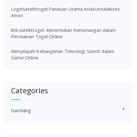
LoginSatelittogel:Panduan Utama AndaUntukAkses
Aman
link satelittogel: Menemukan Kemenangan dalam
Permainan Togel Online
Menjelajahi Kebangkitan Teknologi Satelit dalam
Game Online
Categories
Gambling