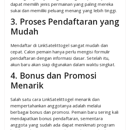
dapat memilih jenis permainan yang paling mereka
sukai dan memiliki peluang menang yang lebih tinggi.
3. Proses Pendaftaran yang
Mudah
Mendaftar di LinkSatelittogel sangat mudah dan
cepat. Calon pemain hanya perlu mengisi formulir
pendaftaran dengan informasi dasar. Setelah itu,
akun baru akan siap digunakan dalam waktu singkat.
4. Bonus dan Promosi
Menarik
Salah satu cara LinkSatelittogel menarik dan
mempertahankan anggotanya adalah melalui
berbagai bonus dan promosi. Pemain baru sering kali
mendapatkan bonus pendaftaran, sementara
anggota yang sudah ada dapat menikmati program