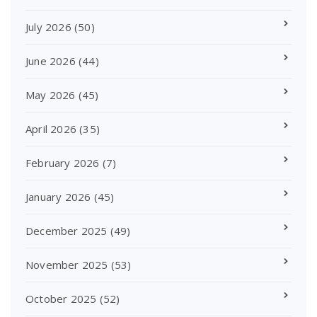
July 2026
(50)
June 2026
(44)
May 2026
(45)
April 2026
(35)
February 2026
(7)
January 2026
(45)
December 2025
(49)
November 2025
(53)
October 2025
(52)