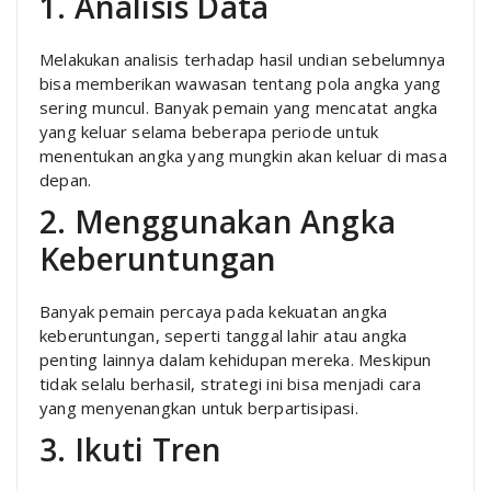
1. Analisis Data
Melakukan analisis terhadap hasil undian sebelumnya
bisa memberikan wawasan tentang pola angka yang
sering muncul. Banyak pemain yang mencatat angka
yang keluar selama beberapa periode untuk
menentukan angka yang mungkin akan keluar di masa
depan.
2. Menggunakan Angka
Keberuntungan
Banyak pemain percaya pada kekuatan angka
keberuntungan, seperti tanggal lahir atau angka
penting lainnya dalam kehidupan mereka. Meskipun
tidak selalu berhasil, strategi ini bisa menjadi cara
yang menyenangkan untuk berpartisipasi.
3. Ikuti Tren