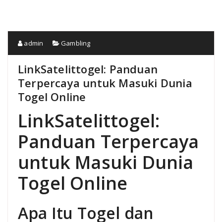
admin
Gambling
LinkSatelittogel: Panduan
Terpercaya untuk Masuki Dunia
Togel Online
LinkSatelittogel:
Panduan Terpercaya
untuk Masuki Dunia
Togel Online
Apa Itu Togel dan