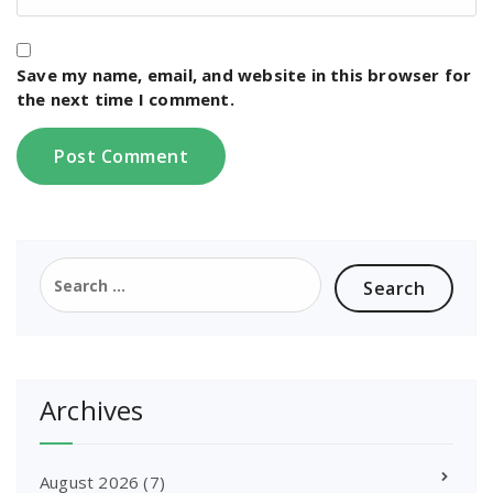
Save my name, email, and website in this browser for
the next time I comment.
Search
for:
Archives
August 2026
(7)