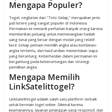
Mengapa Populer?
Togel, singkatan dari “Toto Gelap,” merupakan jenis
judi lotere yang sangat populer di Indonesia.
Permainan ini menarik perhatian banyak orang karena
memberikan peluang untuk memenangkan hadiah
uang tunai yang besar dengan modal yang relatif
kecil. Setiap pemain memilih angka atau kombinasi
angka tertentu, dan hasil undian menentukan siapa
yang beruntung. Keberhasilan dalam permainan ini
bergantung pada keberuntungan dan strategi
pemilihan angka.
Mengapa Memilih
LinkSatelittogel?
LinkSatelittogel adalah salah satu platform terbaik
untuk bermain togel online. Dikenal karena
keamanannya, layanan pelanggan yang responsif, dan