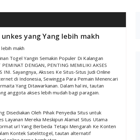
el unkes yang Yang lebih makh
g lebih makh
ainan Togel Yangin Semakin Populer Di Kalangan
INAT PEMINAT DENGAN, PENTING MEMILIKI AKSES
. Sayangnya, Aksses Ke Situs-Situs Judi Online
nternet di Indonesia, Sewingga Para Pemain Menencari
maita Yang Ditawarkanan. Dalam hal ini, tautan
 Yang anggota akses lebih mudah bagi paragain.
ng Disediakan Oleh Pihak Penyedia Situs untuk
s Layanan Mereka Meskipun Alamat Situs Utama
isi format url Yang Berbeda Tetapi Mengarah Ke Konten
m Kontek Satelittogel, tautan alternatif