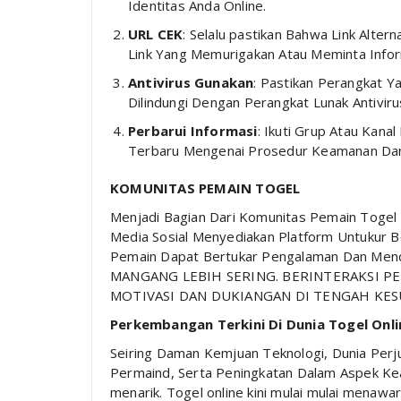
Identitas Anda Online.
URL CEK
: Selalu pastikan Bahwa Link Alter
Link Yang Memurigakan Atau Meminta Inform
Antivirus Gunakan
: Pastikan Perangkat Y
Dilindungi Dengan Perangkat Lunak Antivirus
Perbarui Informasi
: Ikuti Grup Atau Kana
Terbaru Mengenai Prosedur Keamanan Dan P
KOMUNITAS PEMAIN TOGEL
Menjadi Bagian Dari Komunitas Pemain Togel
Media Sosial Menyediakan Platform Untukur Ber
Pemain Dapat Bertukar Pengalaman Dan Men
MANGANG LEBIH SERING. BERINTERAKSI PE
MOTIVASI DAN DUKIANGAN DI TENGAH KES
Perkembangan Terkini Di Dunia Togel Onli
Seiring Daman Kemjuan Teknologi, Dunia Perj
Permaind, Serta Peningkatan Dalam Aspek 
menarik. Togel online kini mulai mulai menawar