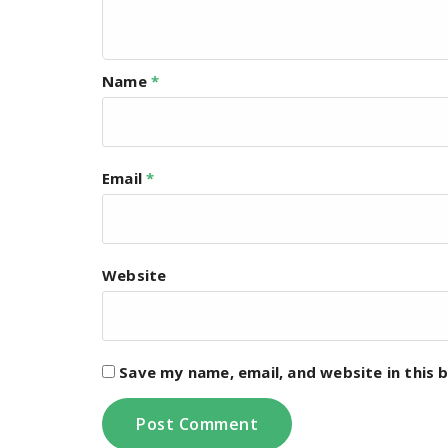
Name
*
Email
*
Website
Save my name, email, and website in this 