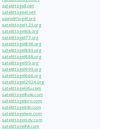
satelittogell.net
satelittogeel.net
saatelittogel.org
satelittogel123.org
satelittogel88.org
satelittogel77.org
satelittogel898.org
satelittogel889.org
satelittogel888.org
satelittogel99.org
satelittogel999.org
satelittogel666.org
satelittogel2024.org
satelittogeljitu.com
satelittogelhoki.com
satelittogelpro.com
satelittogelidn.com
satelittogelwin.com
satelittogelsdy.com
satelittogelhk.com