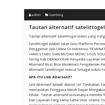
admin
Gambling
Tautan alternatif satelittog
Tautan alternatif satelittogel unkes yang Yan
Satelittogel Adalah Salah Satu Platform Perm
Penggemar Judi Online Di Indonesia. PEM
YANG STABIL DAN MUDAH MENU SISUS SISUS INI
Sering Kali Diblokir Oheh Penyedia Layanan I
Alternatif Bust Bisa Menikmati Pengalaman Per
alternatif Satelittogel muncul Sebagai solusi
APA ITU Link Alternatif?
Link Alternatif Adalah Alamat Url Tambahan Ya
memastikan Pengguna Masih Dapat Mengakse
Dilokir. Tautan alternatif ini biasanya memil
Dan Layanan Yang sama Sama Situs Utama. Dala