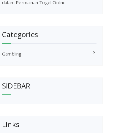
dalam Permainan Togel Online
Categories
Gambling
SIDEBAR
Links