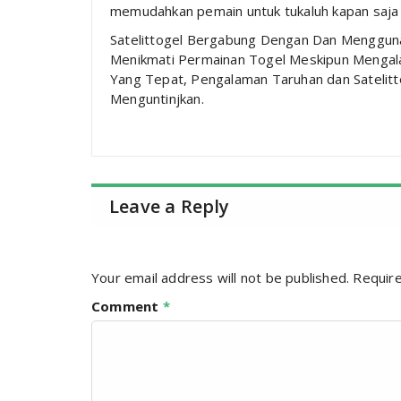
memudahkan pemain untuk tukaluh kapan saja 
Satelittogel Bergabung Dengan Dan Mengguna
Menikmati Permainan Togel Meskipun Menga
Yang Tepat, Pengalaman Taruhan dan Satelit
Menguntinjkan.
Leave a Reply
Your email address will not be published.
Require
Comment
*