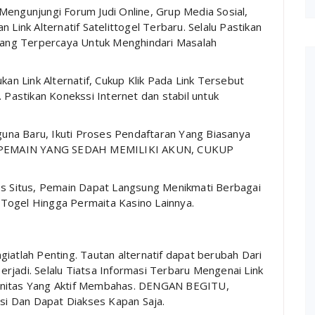
Mengunjungi Forum Judi Online, Grup Media Sosial,
Link Alternatif Satelittogel Terbaru. Selalu Pastikan
Yang Terpercaya Untuk Menghindari Masalah
an Link Alternatif, Cukup Klik Pada Link Tersebut
Pastikan Konekssi Internet dan stabil untuk
gguna Baru, Ikuti Proses Pendaftaran Yang Biasanya
UK PEMAIN YANG SEDAH MEMILIKI AKUN, CUKUP
es Situs, Pemain Dapat Langsung Menikmati Berbagai
i Togel Hingga Permaita Kasino Lainnya.
iatlah Penting. Tautan alternatif dapat berubah Dari
rjadi. Selalu Tiatsa Informasi Terbaru Mengenai Link
munitas Yang Aktif Membahas. DENGAN BEGITU,
i Dan Dapat Diakses Kapan Saja.