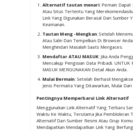
Alternatif tautan menari
: Pemain Dapat 
Atau Situs Tertentu Yang Merekomendasikan 
Link Yang Digunakan Berasal Dari Sumber 
Keamanan.
Tautan Meng -Mengkan
: Setelah Menemuk
Atau Salin Dan Tempelkan Di Browser Anda. 
Menghindari Masalah Saats Mengaces.
Mendaftar ATAU MASUK
: Jika Anda Pen
Mencakup Pengisian Data Pribadi. UNT
MASUK MERGUNAKAN Detail Akun Anda.
Mulai Bermain
: Setelah Berhasil Mengaks
Jenis Permaita Yang Ditawarkan, Mulai Dar
Pentingnya Memperbarui Link Alternatif
Menggunakan Link Alternatif Yang Terbaru Sang
Waktu Ke Waktu, Terutama Jika Pemblokiran Te
Alternatif Dari Sumber Resmi Atau Grup Ko
Mendapatkan Mendapatkan Link Yang Berfungs