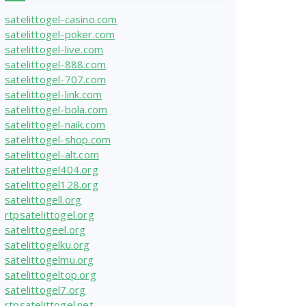
satelittogel-casino.com
satelittogel-poker.com
satelittogel-live.com
satelittogel-888.com
satelittogel-707.com
satelittogel-link.com
satelittogel-bola.com
satelittogel-naik.com
satelittogel-shop.com
satelittogel-alt.com
satelittogel404.org
satelittogel128.org
satelittogell.org
rtpsatelittogel.org
satelittogeel.org
satelittogelku.org
satelittogelmu.org
satelittogeltop.org
satelittogel7.org
rtpsatelittogel.net